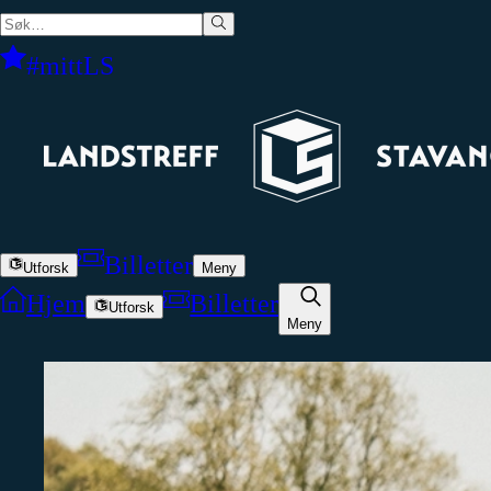
#mittLS
Billetter
Utforsk
Meny
Hjem
Billetter
Utforsk
Meny