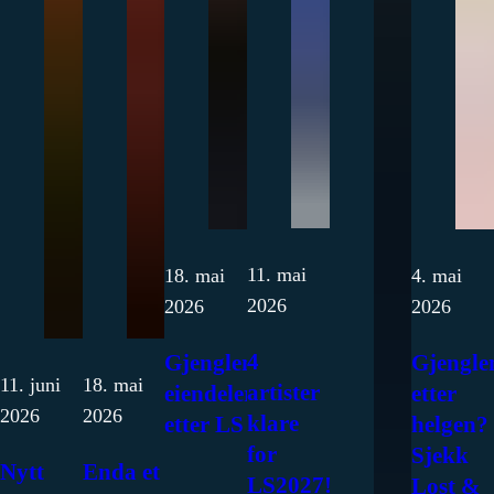
11. mai
18. mai
4. mai
2026
2026
2026
4
Gjenglemte
Gjengle
11. juni
18. mai
artister
eiendeler
etter
2026
2026
klare
etter LS
helgen?
for
Sjekk
Nytt
Enda et
LS2027!
Lost &