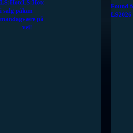
LS:Hotel
LS:Hotel
Found f
i salg på
kan
LS2026
mandag!
være på
vei!