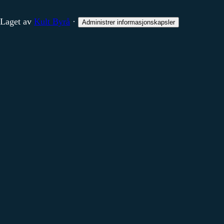
Laget av
Kult Byrå
·
Administrer informasjonskapsler