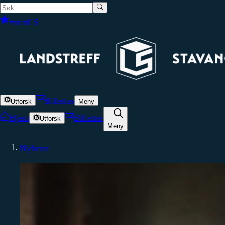
#mittLS
Billetter
Utforsk
Meny
Hjem
Billetter
Utforsk
Meny
Nyheter