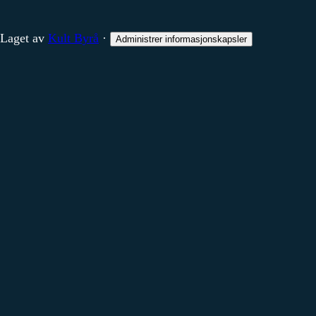
Laget av
Kult Byrå
·
Administrer informasjonskapsler