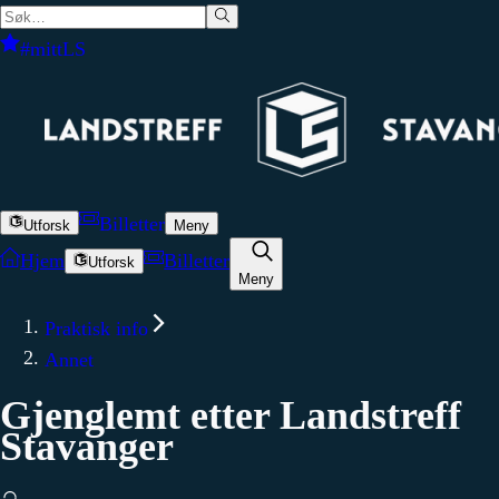
#mittLS
Billetter
Utforsk
Meny
Hjem
Billetter
Utforsk
Meny
Praktisk info
Annet
Gjenglemt
etter
Landstreff
Stavanger